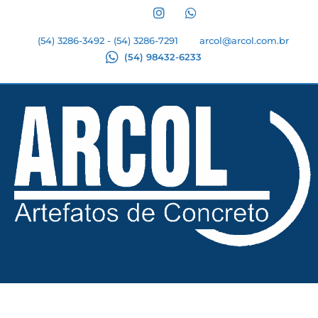
(54) 3286-3492 - (54) 3286-7291
arcol@arcol.com.br
(54) 98432-6233